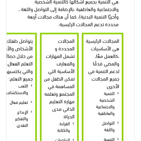
هي التنمية بجميع أشكالها كالتنمية الشخصية
والاجتماعية والعاطفية ،بالإضافة إلى التواصل واللغة ،
وأخيرًا التنمية البدنية)، كما أن هناك مجالات أربعة
محددة تدعم المجالات الرئيسية.
المجالات الرئيسية
المجالات
يتواصل طفلك مع
هي الأساسيات
المحددة و
الأشخاص والأشياء
،كالعمل معًا،
تشمل المهارات
من خلال خصائص
والمضي قدمًا
والمعارف
التعلم الفعال،
لدعم التنمية في
الأساسية التي
والتي يكتسبها من
جميع المجالات
تمكن الطفل من
جميع التعلم:
الأخرى:
المساهمة في
اللعب
والاستكشاف
التنمية
المجتمع وتعلمه
الشخصية
مهارة التعليم
تعليم فعال
والاجتماعية
الذاتي مدى
الإبداع
والعاطفية
الحياة:
والتفكير
التواصل
القراءة
النقدي
واللغة
والكتابة
التنمية
الرياضيات